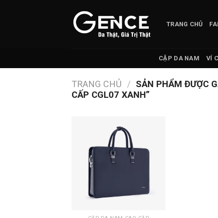
Skip
to
TRANG CHỦ
FA
content
CẶP DA NAM
VÍ 
TRANG CHỦ
/
SẢN PHẨM ĐƯỢC GẮ
CẤP CGL07 XANH”
+