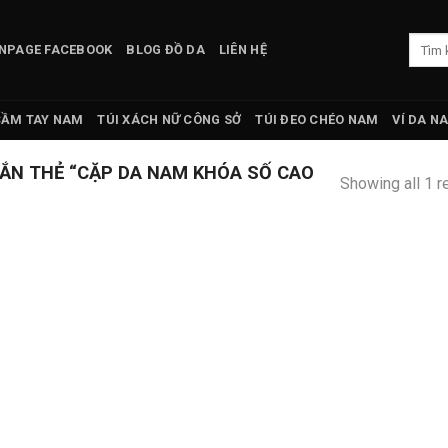
Tìm
NPAGE FACEBOOK
BLOG ĐỒ DA
LIÊN HỆ
kiếm:
CẦM TAY NAM
TÚI XÁCH NỮ CÔNG SỞ
TÚI ĐEO CHÉO NAM
VÍ DA N
N THẺ “CẶP DA NAM KHÓA SỐ CAO
Showing all 1 r