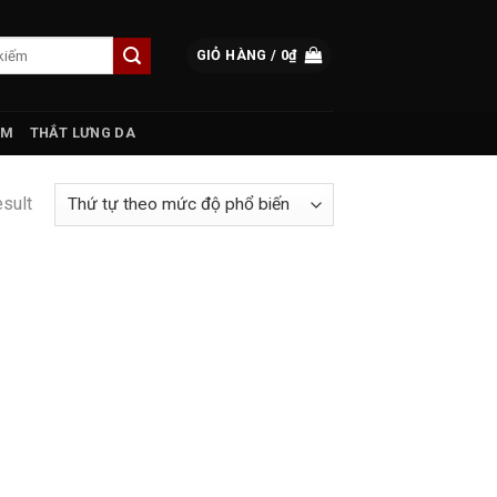
GIỎ HÀNG /
0
₫
AM
THẮT LƯNG DA
esult