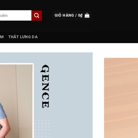
GIỎ HÀNG /
0
₫
AM
THẮT LƯNG DA