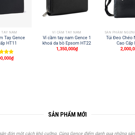
+
+
M TAY NAM
VÍ CẦM TAY NAM
ầm Tay Gence
Ví cầm tay nam Gence 1
Túi Đeo Chéo
Cấp HT11
khoá da bò Epsom HT22
Cao Cấp
1,350,000
₫
2,000,
00,000
₫
 xếp
g
5.00
5
SẢN PHẨM MỚI
ồ săn đón một cách khó cưỡng. Cùng Gence điểm danh qua những sản 