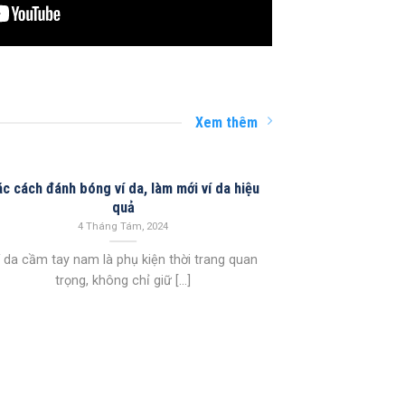
Xem thêm
c cách đánh bóng ví da, làm mới ví da hiệu
03
quả
Th8
4 Tháng Tám, 2024
í da cầm tay nam là phụ kiện thời trang quan
trọng, không chỉ giữ [...]
10+ Cách phối đ
đ