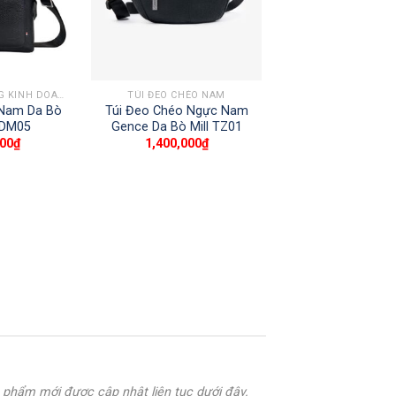
+
SẢN PHẨM NGỪNG KINH DOANH
TÚI ĐEO CHÉO NAM
 Nam Da Bò
Túi Đeo Chéo Ngực Nam
 DM05
Gence Da Bò Mill TZ01
000
₫
1,400,000
₫
phẩm mới được cập nhật liên tục dưới đây.