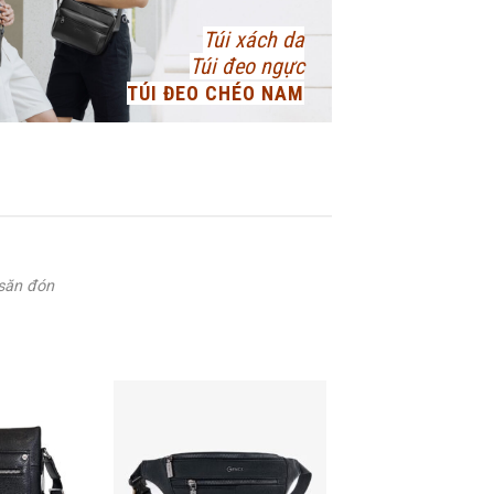
Túi xách da
Túi đeo ngực
TÚI ĐEO CHÉO NAM
 săn đón