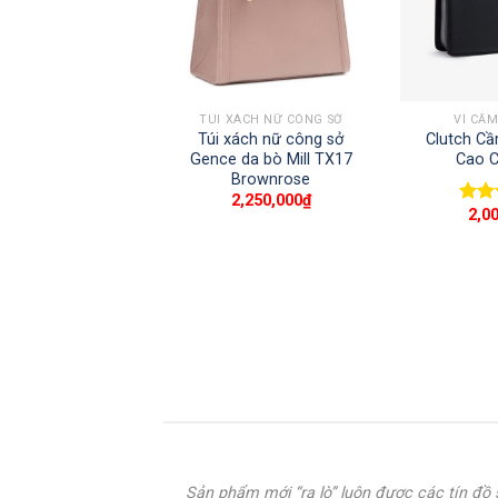
+
+
SẢN PHẨM NGỪNG KINH DOANH
TÚI XÁCH NỮ CÔNG SỞ
VÍ CẦ
o Chéo Nam Da Bò
Túi xách nữ công sở
Clutch C
o Cấp DM06
Gence da bò Mill TX17
Cao 
Brownrose
2,000,000
₫
2,250,000
₫
2,0
Được
hạn
sao
Sản phẩm mới “ra lò” luôn được các tín đ