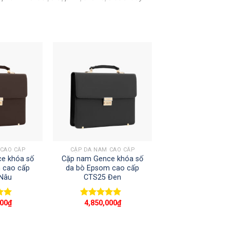
+
 CAO CẤP
CẶP DA NAM CAO CẤP
e khóa số
Cặp nam Gence khóa số
 cao cấp
da bò Epsom cao cấp
Nâu
CTS25 Đen
000
₫
4,850,000
₫
ếp
Được xếp
00
5
hạng
5.00
5
sao