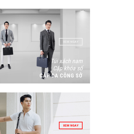
XEM NGAY
Túi xách nam
Cặp khóa số
CẶP DA CÔNG SỞ
XEM NGAY