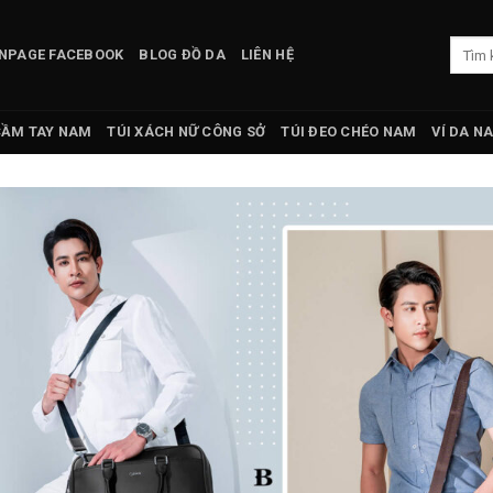
Tìm
NPAGE FACEBOOK
BLOG ĐỒ DA
LIÊN HỆ
kiếm:
CẦM TAY NAM
TÚI XÁCH NỮ CÔNG SỞ
TÚI ĐEO CHÉO NAM
VÍ DA N