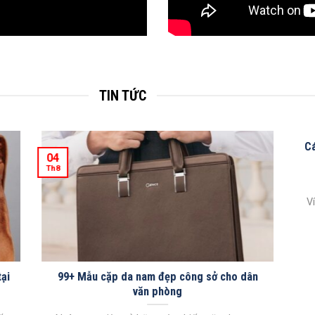
TIN TỨC
Cá
04
Th8
V
tại
99+ Mẫu cặp da nam đẹp công sở cho dân
văn phòng