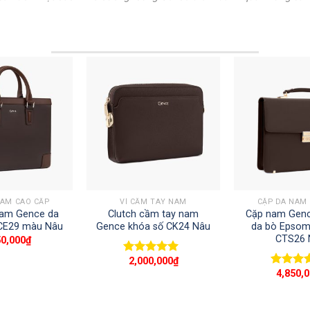
+
+
NAM CAO CẤP
VÍ CẦM TAY NAM
CẶP DA NAM
nam Gence da
Clutch cầm tay nam
Cặp nam Genc
GCE29 màu Nâu
Gence khóa số CK24 Nâu
da bò Epsom
CTS26 
50,000
₫
2,000,000
₫
Được xếp
hạng
5.00
5
4,850,
Được x
sao
hạng
5.
sao