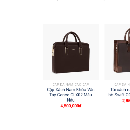
+
+
HẮT LƯNG DA
CẶP DA NAM CAO CẤP
CẶP DA 
ng da nam công sở
Cặp Xách Nam Khóa Vân
Túi xách 
 LG46 màu đen
Tay Gence GLX02 Màu
bò Swift 
Nâu
500,000
₫
2,8
4,500,000
₫