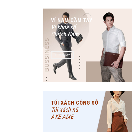
VÍ NAM CẦM TAY
Ví khóa số
Clutch Nam
XEM NGAY
TÚI XÁCH CÔNG SỞ
Túi xách nữ
AXE AIXE