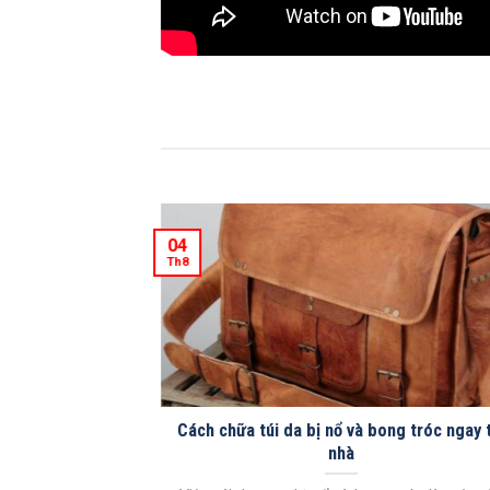
04
Th8
 Việt Nam nổi
Cách chữa túi da bị nổ và bong tróc ngay 
 cao
nhà