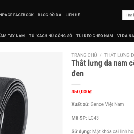
Tìm
NPAGE FACEBOOK
BLOG ĐỒ DA
LIÊN HỆ
kiếm:
CẦM TAY NAM
TÚI XÁCH NỮ CÔNG SỞ
TÚI ĐEO CHÉO NAM
VÍ DA N
TRANG CHỦ
/
THẮT LƯNG 
Thắt lưng da nam 
đen
450,000
₫
Xuất xứ:
Gence Việt Nam
Mã SP:
LG43
Sử dụng:
Mặt khóa cài linh ho