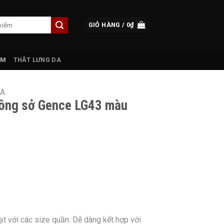
GIỎ HÀNG /
0
₫
AM
THẮT LƯNG DA
DA
công sở Gence LG43 màu
ạt với các size quần. Dễ dàng kết hợp với