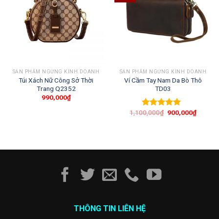
SẢN PHẨM NGỪNG KINH DOANH
SẢN PHẨM NGỪNG KINH DOANH
Túi Xách Nữ Công Sở Thời
Ví Cầm Tay Nam Da Bò Thô
Trang Q2352
TD03
990,000
₫
1,100,000
₫
900,000
₫
Được xếp
hạng
5.00
5
sao
THÔNG TIN LIÊN HỆ